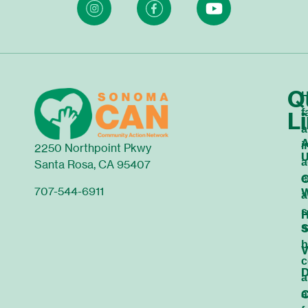
Q
H
f
L
a
A
i
2250 Northpoint Pkwy
a
Santa Rosa, CA 95407
O
e
707-544-6911
a
s
S
s
b
V
c
D
a
C
a